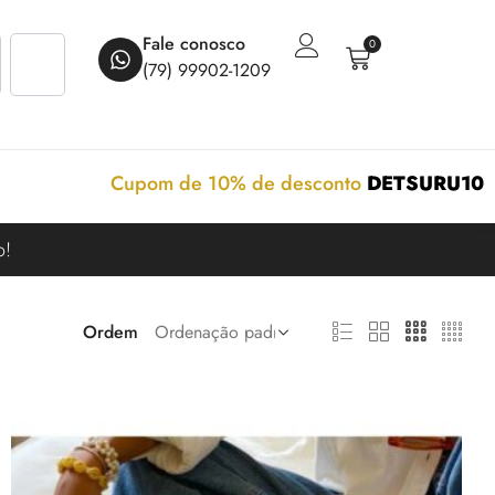
Fale conosco
0
(79) 99902-1209
Cupom de 10% de desconto
DETSURU10
o!
Ordem