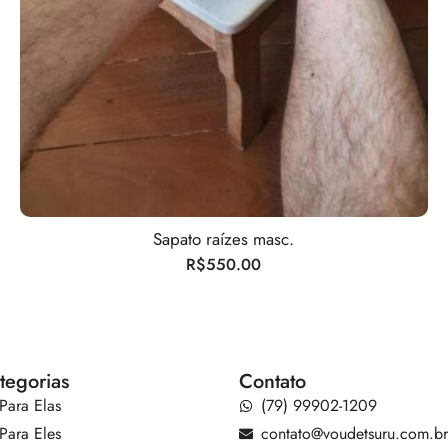
Sapato raízes masc.
R$
550.00
tegorias
Contato
Para Elas
(79) 99902-1209
Para Eles
contato@voudetsuru.com.b