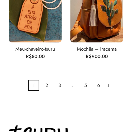
Meu-chaveiro-tsuru
Mochila – Iracema
R$
80.00
R$
900.00
1
2
3
…
5
6