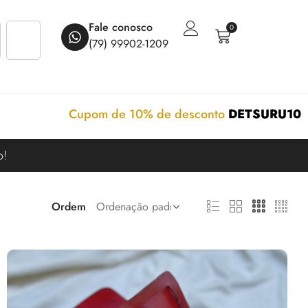
Fale conosco
0
(79) 99902-1209
Cupom de 10% de desconto
DETSURU10
o!
Ordem