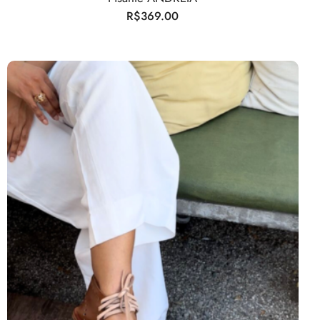
R$
369.00