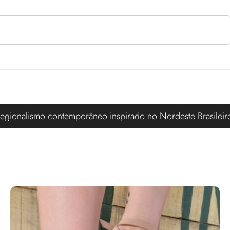
egionalismo contemporâneo inspirado no Nordeste Brasileir