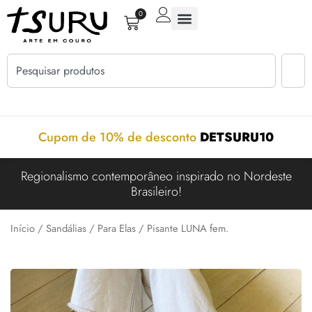
0
Cupom de 10% de desconto
DETSURU10
Regionalismo contemporâneo inspirado no Nordeste
Brasileiro!
Início
/
Sandálias
/
Para Elas
/ Pisante LUNA fem.