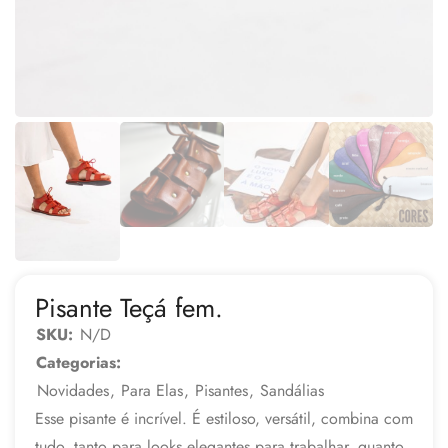
Pisante Teçá fem.
SKU:
N/D
Categorias:
Novidades
,
Para Elas
,
Pisantes
,
Sandálias
Esse pisante é incrível. É estiloso, versátil, combina com
tudo, tanto para looks elegantes para trabalhar, quanto