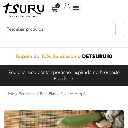
0
Cupom de 10% de desconto
DETSURU10
Regionalismo contemporâneo inspirado no Nordeste
Brasileiro!
Início
/
Sandálias
/
Para Elas
/ Pisante Margô